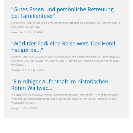
"
Gutes Essen und persönliche Betreuung
bei Familienfeier
"
Ein schönes Hotel, etwas in die Jahre gekommen. Hat aber ein gewisses Flair. Der beheizbare
Pool gefällt uns sehr gut.
Alexander , 61-65, Juli 2026
"
Wörlitzer Park eine Reise wert. Das Hotel
hat gut da...
"
Schönes Hotel, sehr verwinkelt (aber, wenn man es erst einmal erkundet hat ...) Personal war
freundlich. Die Begrüßungs- Mail in ENGLISH ?!? Obwohl das Hotel gut besucht war, ist es für
die Gäste a...
Reis(e)wolf, 61-65, April 2025
"
Ein ruhiger Aufenthalt im historischen
Roten Wallwac...
"
Wir haben im Roten Wallwachhaus übernachtet, das zum Hotel gehört. Es liegt am rand des
Wörlitzer Gartens und ist von der Lage und von der Ruhe her ein Traum. Sicherlich ist der
Platz begrenzt, abe...
Joerg, 61-65, Juli 2025