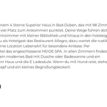
einem 4 Sterne Superior Haus in Bad Düben, das mit 98 Zi
d viel Platz zum Ankommen punktet. Deine Wege führen dic
minzimmer mit kleiner Bibliothek und hinaus in den hotelei
 als Hotelgast das Restaurant Allegro, dazu wartet die rusti
ne Location LebensArt für besondere Anlässe. Per
el das angeschlossene HEIDE SPA. In allen Zimmern findes
fe, ein modernes Bad mit Dusche oder Badewanne und ein
 am Haus und die E Ladesäule. Wenn du mit Hund reist, steh
pf und ein kleines Begrüßungsleckerli.
h