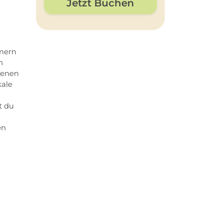
Jetzt Buchen
mmern
h
genen
kale
t du
en