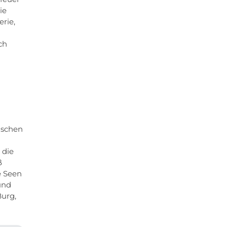
ie
rie,
ch
ischen
 die
ß
e Seen
und
Burg,