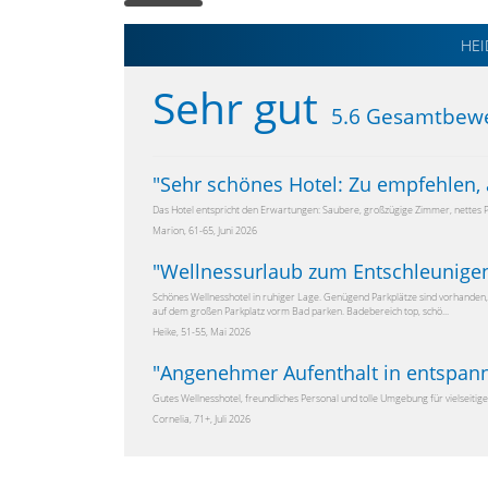
HEI
Sehr gut
5.6 Gesamtbew
"
Sehr schönes Hotel: Zu empfehlen, a
Das Hotel entspricht den Erwartungen: Saubere, großzügige Zimmer, nettes P
Marion, 61-65, Juni 2026
"
Wellnessurlaub zum Entschleunige
Schönes Wellnesshotel in ruhiger Lage. Genügend Parkplätze sind vorhanden, 
auf dem großen Parkplatz vorm Bad parken. Badebereich top, schö...
Heike, 51-55, Mai 2026
"
Angenehmer Aufenthalt in entspa
Gutes Wellnesshotel, freundliches Personal und tolle Umgebung für vielsei
Cornelia, 71+, Juli 2026