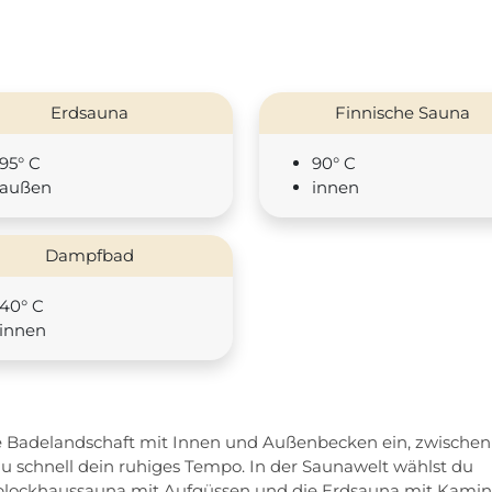
Erdsauna
Finnische Sauna
95° C
90° C
außen
innen
Dampfbad
40° C
innen
e Badelandschaft mit Innen und Außenbecken ein, zwischen
u schnell dein ruhiges Tempo. In der Saunawelt wählst du
blockhaussauna mit Aufgüssen und die Erdsauna mit Kamin