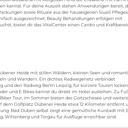
men kannst. Für deine Auszeit stehen Anwendungen bereit, d
ckungen sowie Rituale aus der hauseigenen Siusili Pflegese
ehrfach ausgezeichnet. Beauty Behandlungen erfolgen mit
st, bietet dir das VitalCenter einen Cardio und Kraftberei
bener Heide mit stillen Wäldern, kleinen Seen und romant
deln und Wandern. Ein dichtes Radwegenetz verbindet
 und den Radweg Berlin Leipzig, für kürzere Touren locken
r und E Bikes kannst du direkt im Hotel ausleihen. Zu Fu
Biber Tour, im Sommer bieten der Goitzschesee und weiter
uf dem Golfplatz Dübener Heide etwa 12 Kilometer entfernt 
gung. Bad Düben selbst zeigt eine gemütliche Kurstadt mit 
, Wittenberg und Torgau für Ausflüge erreichbar sind.