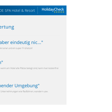
DE SPA Hotel & Resort
ertung
ber eindeutig nic...
"
ersonal und ein super Frühstück!
n
"
wenn am Hotel alle Plätze belegt sind, kann man kostenfrei
nnender Umgebung
"
tige Unternehmungen wie Radfahren, wandern usw.