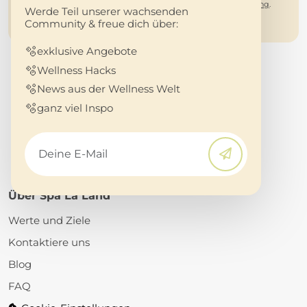
bei Spa La Land sicher. Mehr dazu in der
Datenschutzerklärung
.
Werde Teil unserer wachsenden
Community & freue dich über:
🫧
exklusive Angebote
🫧
Wellness Hacks
🫧
News aus der Wellness Welt
🫧
ganz viel Inspo
Über Spa La Land
Werte und Ziele
Kontaktiere uns
Blog
FAQ