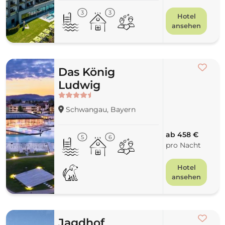
3
3
Hotel
ansehen
Das König
Ludwig
Schwangau, Bayern
ab 458 €
5
6
pro Nacht
Hotel
ansehen
Jagdhof