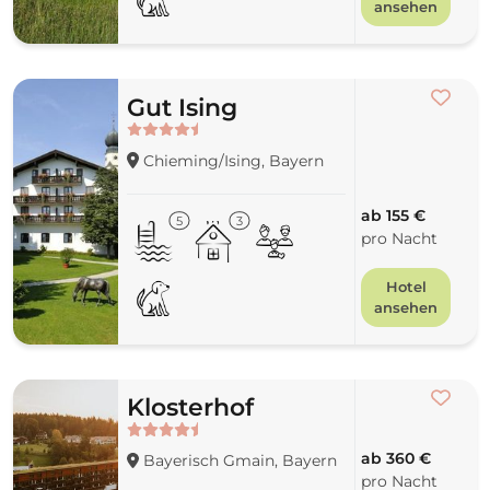
ansehen
Gut Ising
Chieming/Ising, Bayern
ab 155 €
5
3
pro Nacht
Hotel
ansehen
Klosterhof
ab 360 €
Bayerisch Gmain, Bayern
pro Nacht