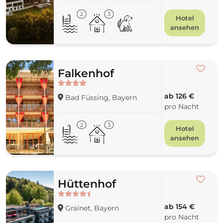
2
3
Hotel
ansehen
Falkenhof
ab 126 €
Bad Füssing, Bayern
pro Nacht
2
3
Hotel
ansehen
Hüttenhof
ab 154 €
Grainet, Bayern
pro Nacht