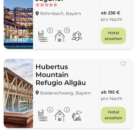
ab 236 €
Röhrnbach, Bayern
pro Nacht
9
10
Hotel
ansehen
Hubertus
Mountain
Refugio Allgäu
ab 195 €
Balderschwang, Bayern
pro Nacht
4
5
Hotel
ansehen