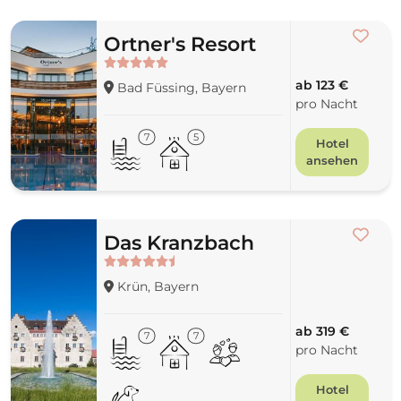
Ortner's Resort
ab 123 €
Bad Füssing, Bayern
pro Nacht
7
5
Hotel
ansehen
Das Kranzbach
Krün, Bayern
ab 319 €
7
7
pro Nacht
Hotel