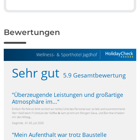
Bewertungen
Wellness- & Sporthotel Jagdhof
Sehr gut
5.9 Gesamtbewertung
"
Überzeugende Leistungen und großartige
Atmosphäre im...
"
Einfach Perfekt es fehlt wirklich an nichts:) Und das Personal war so lieb und zuvorkommend.
Herr Kalill beim Frühstück der Kaffee ☕️ kam promt am Morgen Slava, und Bernhard haben
mir den Mittag...
Sieglinde , 61-65, Juli 2026
"
Mein Aufenthalt war trotz Baustelle