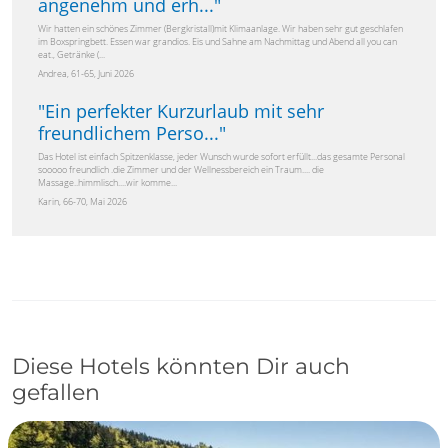
angenehm und erh...
"
Wir hatten ein schönes Zimmer (Bergkristall)mit Klimaanlage. Wir haben sehr gut geschlafen
im Boxspringbett. Essen war grandios. Eis und Sahne am Nachmittag und Abend all you can
eat., Getränke (...
Andrea, 61-65, Juni 2026
"
Ein perfekter Kurzurlaub mit sehr
freundlichem Perso...
"
Das Hotel ist einfach Spitzenklasse, jeder Wunsch wurde sofort erfüllt...das gesamte Personal
sooooo freundlich .die Zimmer und der Wellnessbereich ein Traum.... die
Massage..himmlisch....wir komme...
Karin, 66-70, Mai 2026
Diese Hotels könnten Dir auch
gefallen