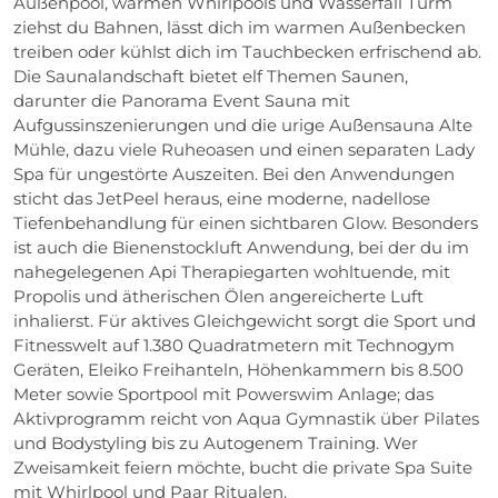
Außenpool, warmen Whirlpools und Wasserfall Turm
ziehst du Bahnen, lässt dich im warmen Außenbecken
treiben oder kühlst dich im Tauchbecken erfrischend ab.
Die Saunalandschaft bietet elf Themen Saunen,
darunter die Panorama Event Sauna mit
Aufgussinszenierungen und die urige Außensauna Alte
Mühle, dazu viele Ruheoasen und einen separaten Lady
Spa für ungestörte Auszeiten. Bei den Anwendungen
sticht das JetPeel heraus, eine moderne, nadellose
Tiefenbehandlung für einen sichtbaren Glow. Besonders
ist auch die Bienenstockluft Anwendung, bei der du im
nahegelegenen Api Therapiegarten wohltuende, mit
Propolis und ätherischen Ölen angereicherte Luft
inhalierst. Für aktives Gleichgewicht sorgt die Sport und
Fitnesswelt auf 1.380 Quadratmetern mit Technogym
Geräten, Eleiko Freihanteln, Höhenkammern bis 8.500
Meter sowie Sportpool mit Powerswim Anlage; das
Aktivprogramm reicht von Aqua Gymnastik über Pilates
und Bodystyling bis zu Autogenem Training. Wer
Zweisamkeit feiern möchte, bucht die private Spa Suite
mit Whirlpool und Paar Ritualen.